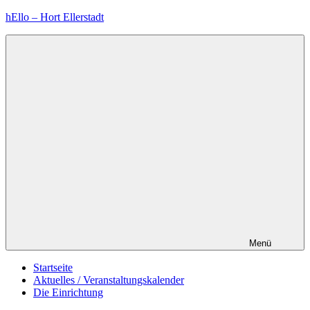
Zum
hEllo – Hort Ellerstadt
Inhalt
springen
Menü
Startseite
Aktuelles / Veranstaltungskalender
Die Einrichtung