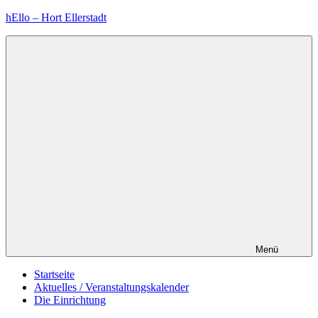
Zum
hEllo – Hort Ellerstadt
Inhalt
springen
Menü
Startseite
Aktuelles / Veranstaltungskalender
Die Einrichtung